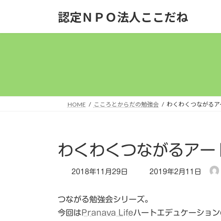
コ
ナ
認定ＮＰＯ法人ここだね
ン
ビ
テ
ゲ
ン
ー
ツ
シ
へ
ョ
ス
ン
キ
に
ッ
移
HOME
こころとからだの勉強会
わくわくつながるア
プ
動
わくわくつながるアー
最
2018年11月29日
2019年2月11日
終
更
つながる勉強会シリーズ。
新
日
今回は
Pranava Life
ハートエデュケーション
時