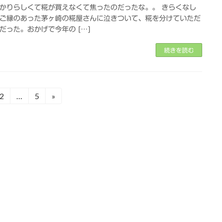
かりらしくて糀が買えなくて焦ったのだったな。。 きらくなし
ご縁のあった茅ヶ崎の糀屋さんに泣きついて、糀を分けていただ
だった。おかげで今年の […]
続きを読む
2
…
5
»
固
固
定
定
ペ
ペ
ー
ー
ジ
ジ