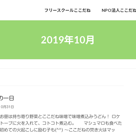
フリースクールここだね
NPO法人ここだ
2019年10月
の一日
10月31日
お昼は持ち寄り野菜とここだね味噌で味噌煮込みうどん！ ロケ
トーブに火を入れて、コトコト煮込む。 マシュマロも食べた
初めての火起こしに励む子も(^^) 〜ここだねの焚き火はマッ