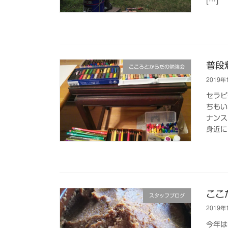
[…]
普段
こころとからだの勉強会
2019年
セラピ
ちもい
ナンス
身近に
ここ
スタッフブログ
2019年
今年は