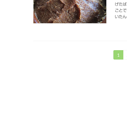
げたば
ごとで
いたん
投
1
固
定
稿
ペ
の
ー
ジ
ペ
ー
ジ
送