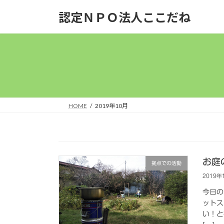
コ
ナ
認定ＮＰＯ法人ここだね
ン
ビ
テ
ゲ
ン
ー
ツ
シ
へ
ョ
ス
ン
キ
に
ッ
移
HOME
2019年10月
プ
動
お庭
拠点での活動
2019年
今日の
ットス
い！と