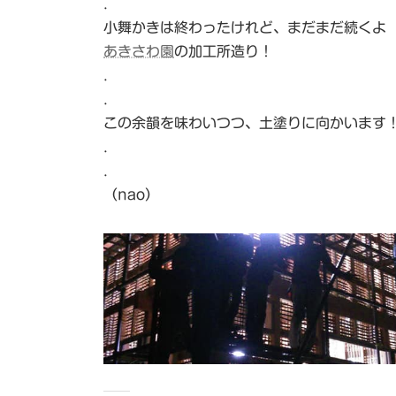
.
小舞かきは終わったけれど、まだまだ続くよ
あきさわ園
の加工所造り！
.
.
この余韻を味わいつつ、土塗りに向かいます
.
.
（nao）