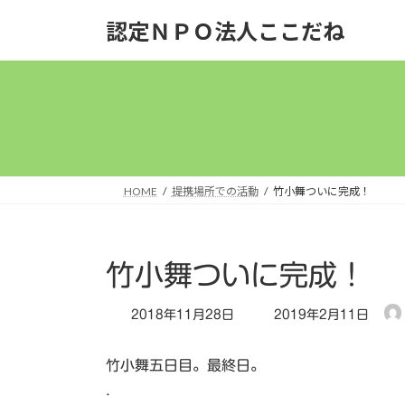
コ
ナ
認定ＮＰＯ法人ここだね
ン
ビ
テ
ゲ
ン
ー
ツ
シ
へ
ョ
ス
ン
キ
に
ッ
移
HOME
提携場所での活動
竹小舞ついに完成！
プ
動
竹小舞ついに完成！
最
2018年11月28日
2019年2月11日
終
更
竹小舞五日目。最終日。
新
日
.
時