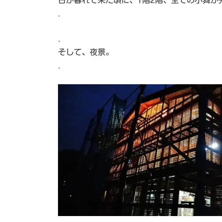
日が暮れて来た頃に、1階2階、全ての小舞が
.
.
そして、夜景。
.