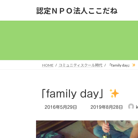
コ
ナ
認定ＮＰＯ法人ここだね
ン
ビ
テ
ゲ
ン
ー
ツ
シ
へ
ョ
ス
ン
キ
に
ッ
移
HOME
コミュニティスクール時代
「family day」
プ
動
「family day」
最
2016年5月29日
2019年8月28日
終
更
新
日
時