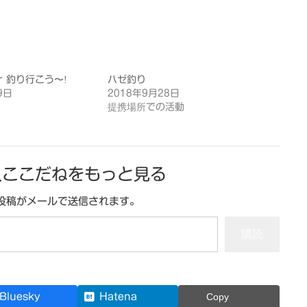
r 釣り行こう〜!
ハゼ釣り
9日
2018年9月28日
提携場所での活動
人ここだねをもっと見る
投稿がメールで送信されます。
購読
Bluesky
Hatena
Copy