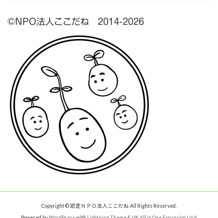
©NPO法人ここだね 2014-2026
Copyright © 認定ＮＰＯ法人ここだね All Rights Reserved.
Powered by
WordPress
with
Lightning Theme
&
VK All in One Expansion Unit