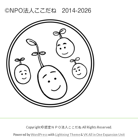
©NPO法人ここだね 2014-2026
Copyright © 認定ＮＰＯ法人ここだね All Rights Reserved.
Powered by
WordPress
with
Lightning Theme
&
VK All in One Expansion Unit