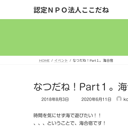
コ
ナ
認定ＮＰＯ法人ここだね
ン
ビ
テ
ゲ
ン
ー
ツ
シ
へ
ョ
ス
ン
キ
に
ッ
移
HOME
イベント
なつだね！Part１。海合宿
プ
動
なつだね！Part１。
最
2018年8月3日
2020年6月11日
k
終
更
時間を気にせず海で遊びたい！！
新
日
、、、ということで、海合宿です！
時