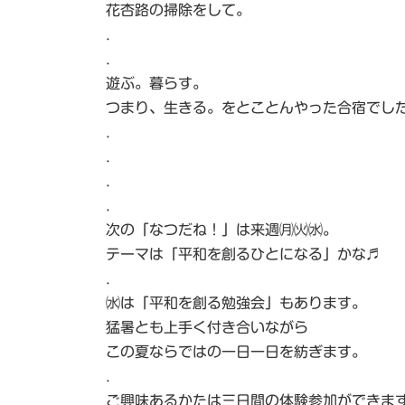
花杏路の掃除をして。
.
.
遊ぶ。暮らす。
つまり、生きる。をとことんやった合宿でし
.
.
.
.
次の「なつだね！」は来週㈪㈫㈬。
テーマは「平和を創るひとになる」かな♬
.
㈬は「平和を創る勉強会」もあります。
猛暑とも上手く付き合いながら
この夏ならではの一日一日を紡ぎます。
.
ご興味あるかたは三日間の体験参加ができます。ma