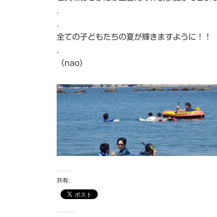
.
.
全ての子どもたちの夏が輝きますように！！
.
（nao）
共有: