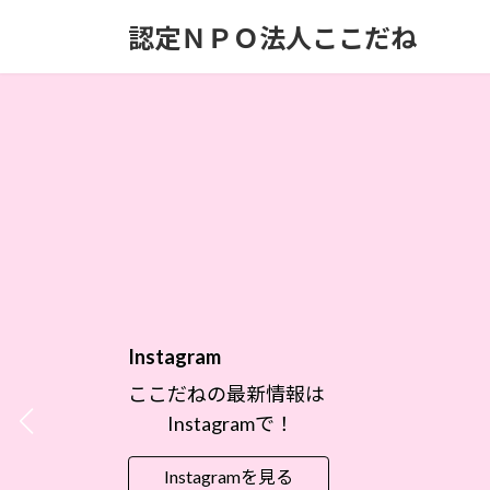
コ
ナ
認定ＮＰＯ法人ここだね
ン
ビ
テ
ゲ
ン
ー
ツ
シ
へ
ョ
ス
ン
キ
に
ッ
移
プ
動
Instagram
ここだねの最新情報は
Instagramで！
Instagramを見る