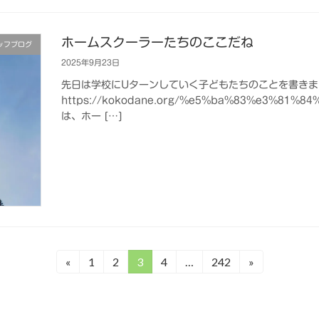
ホームスクーラーたちのここだね
ッフブログ
2025年9月23日
先日は学校にUターンしていく子どもたちのことを書きま
https://kokodane.org/%e5%ba%83%e3%81%
は、ホー […]
«
1
2
3
4
…
242
»
固
固
固
固
固
定
定
定
定
定
ペ
ペ
ペ
ペ
ペ
ー
ー
ー
ー
ー