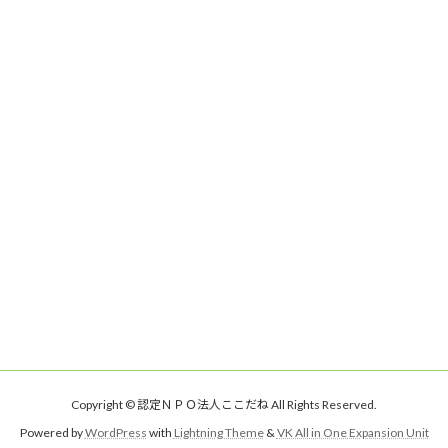
ジ
ジ
ジ
ジ
ジ
Copyright © 認定ＮＰＯ法人ここだね All Rights Reserved.
Powered by
WordPress
with
Lightning Theme
&
VK All in One Expansion Unit