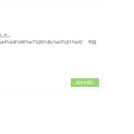
した。
84%e4%b8%96%e7%95%8c%e3%81%b8/ 今回
続きを読む