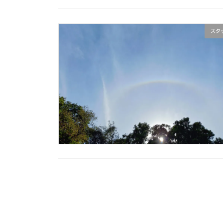
スタ
投
稿
の