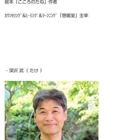
絵本「こころのたね」作者
ｶｳﾝｾﾘﾝｸﾞ&ﾋｰﾘﾝｸﾞ&ﾗｰﾝﾆﾝｸﾞ「想暖室」主宰
・深沢 武（ たけ ）